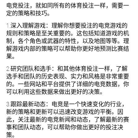
电竞投注，就如同所有的体育投注一样，需要一
定的策略和技巧。
1.
深入理解游戏：理解你想要投注的电竞游戏的
规则和策略是至关重要的。这包括知道游戏的机
制，各个角色或武器的特性，以及地图等等。理
解游戏内部的策略可以帮助你更好地预测比赛结
果。
2.
研究团队和选手：和其他体育投注一样，了解
选手和团队的历史表现、实力和风格是非常重要
的。一些网站和平台提供了详细的电竞数据，你
可以利用这些数据来做出更好的决策。
3.
跟踪最新动态：电竞是一个快速变化的行业，
新的策略和更新可以迅速改变游戏的平衡。因
此，关注最新的电竞新闻和动态，了解最新的赛
事和团队动态，可以帮助你做出更好的投注决
策。