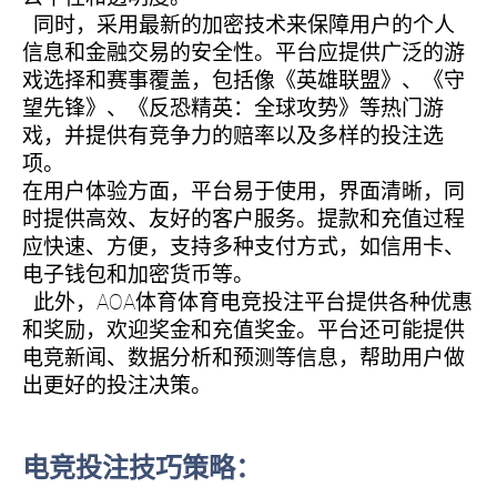
同时，采用最新的加密技术来保障用户的个人
信息和金融交易的安全性。平台应提供广泛的游
戏选择和赛事覆盖，包括像《英雄联盟》、《守
望先锋》、《反恐精英：全球攻势》等热门游
戏，并提供有竞争力的赔率以及多样的投注选
项。
在用户体验方面，平台易于使用，界面清晰，同
时提供高效、友好的客户服务。提款和充值过程
应快速、方便，支持多种支付方式，如信用卡、
电子钱包和加密货币等。
此外，
AOA体育
体育电竞投注平台提供各种优惠
和奖励，欢迎奖金和充值奖金。平台还可能提供
电竞新闻、数据分析和预测等信息，帮助用户做
出更好的投注决策。
电竞投注技巧策略：