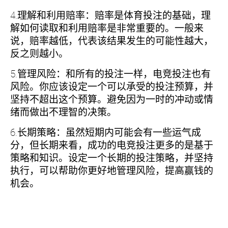
4.
理解和利用赔率：赔率是体育投注的基础，理
解如何读取和利用赔率是非常重要的。一般来
说，赔率越低，代表该结果发生的可能性越大，
反之则越小。
5.
管理风险：和所有的投注一样，电竞投注也有
风险。你应该设定一个可以承受的投注预算，并
坚持不超出这个预算。避免因为一时的冲动或情
绪而做出不理智的决策。
6.
长期策略：虽然短期内可能会有一些运气成
分，但长期来看，成功的电竞投注更多的是基于
策略和知识。设定一个长期的投注策略，并坚持
执行，可以帮助你更好地管理风险，提高赢钱的
机会。