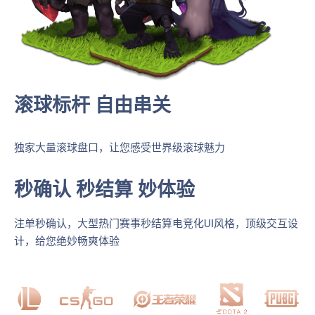
滚球标杆 自由串关
独家大量滚球盘口，让您感受世界级滚球魅力
秒确认 秒结算 妙体验
注单秒确认，大型热门赛事秒结算电竞化UI风格，顶级交互设
计，给您绝妙畅爽体验